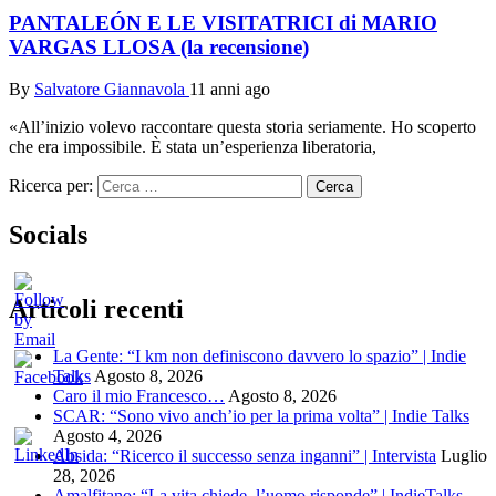
PANTALEÓN E LE VISITATRICI di MARIO
VARGAS LLOSA (la recensione)
By
Salvatore Giannavola
11 anni ago
«All’inizio volevo raccontare questa storia seriamente. Ho scoperto
che era impossibile. È stata un’esperienza liberatoria,
Ricerca per:
Socials
Articoli recenti
La Gente: “I km non definiscono davvero lo spazio” | Indie
Talks
Agosto 8, 2026
Caro il mio Francesco…
Agosto 8, 2026
SCAR: “Sono vivo anch’io per la prima volta” | Indie Talks
Agosto 4, 2026
Absida: “Ricerco il successo senza inganni” | Intervista
Luglio
28, 2026
Amalfitano: “La vita chiede, l’uomo risponde” | IndieTalks