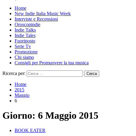
Home
New Indie Italia Music Week
Interviste e Recensioni
Oroscopindie
Indie Talks
Indie Tales
Fuoriposto
Serie Tv
Promozione
Chi siamo
Consigli per Promuovere la tua musica
Ricerca per:
Home
2015
Maggio
6
Giorno:
6 Maggio 2015
BOOK EATER