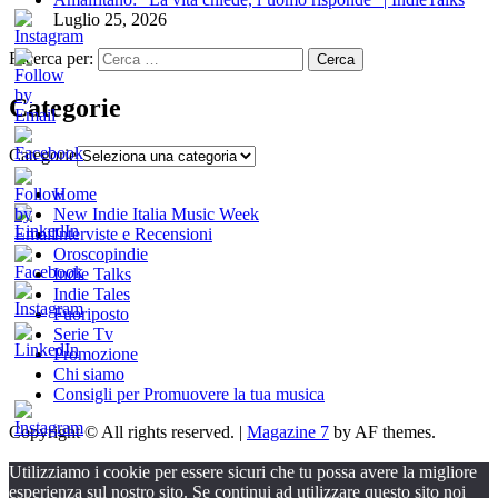
Luglio 25, 2026
Ricerca per:
Categorie
Categorie
Home
New Indie Italia Music Week
Interviste e Recensioni
Oroscopindie
Indie Talks
Indie Tales
Fuoriposto
Serie Tv
Promozione
Chi siamo
Consigli per Promuovere la tua musica
Copyright © All rights reserved.
|
Magazine 7
by AF themes.
Utilizziamo i cookie per essere sicuri che tu possa avere la migliore
esperienza sul nostro sito. Se continui ad utilizzare questo sito noi