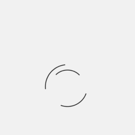
FRATELLI PERSI NELL’AGGUATO A CHARLIE
HEBDO
BY
SALVATORE GIANNAVOLA
11 ANNI AGO
“[…] Hai vergogna perché sei vivo al posto di un altro? Ed in
specie, di
Ricerca
per:
Socials