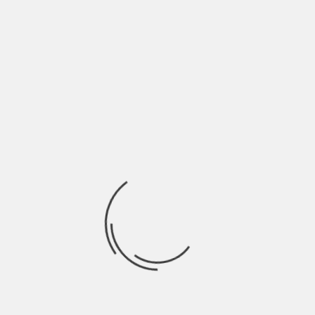
IL
TA