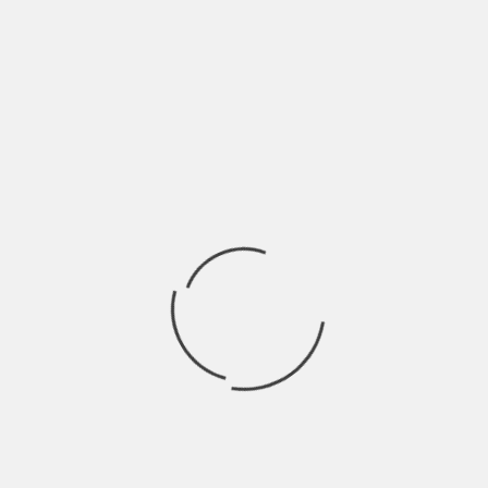
s
cia