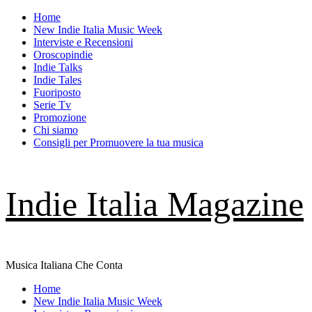
Skip
Home
to
New Indie Italia Music Week
content
Interviste e Recensioni
Oroscopindie
Indie Talks
Indie Tales
Fuoriposto
Serie Tv
Promozione
Chi siamo
Consigli per Promuovere la tua musica
Indie Italia Magazine
Musica Italiana Che Conta
Primary
Home
Menu
New Indie Italia Music Week