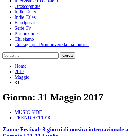
Interviste e Recensioni
Oroscopindie
Indie Talks
Indie Tales
Fuoriposto
Serie Tv
Promozione
Chi siamo
Consigli per Promuovere la tua musica
Ricerca
per:
Home
2017
Maggio
31
Giorno:
31 Maggio 2017
MUSIC SIDE
TREND SETTER
Zanne Festival: 3 giorni di musica internazionale a