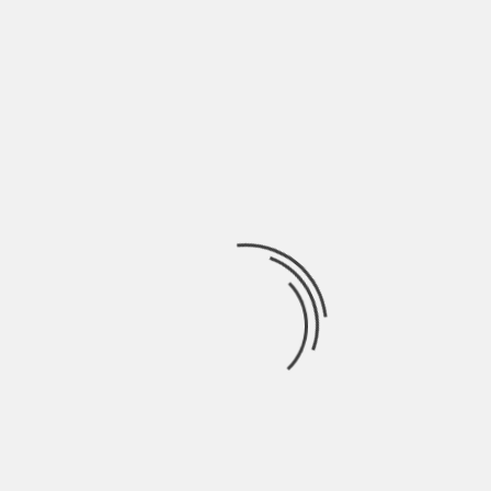
Esami, colloqui, progetti lavorativi logoranti, elezioni, all you
can eat da digerire, cocktail sbagliati, bollette
Ricerca
per:
Socials
Articoli recenti