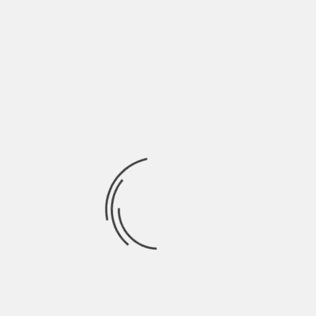
A cura di Marco Loop Pietro Serafini è un giovane cantautore
di appena 21 anni, nato e
Ricerca
per:
Socials
Articoli recenti