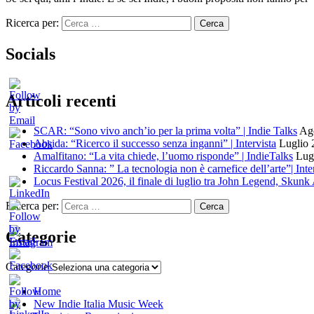
Ricerca per:
Socials
Articoli recenti
SCAR: “Sono vivo anch’io per la prima volta” | Indie Talks
Ago
Absida: “Ricerco il successo senza inganni” | Intervista
Luglio 
Amalfitano: “La vita chiede, l’uomo risponde” | IndieTalks
Lug
Riccardo Sanna: ” La tecnologia non è carnefice dell’arte”| Inte
Locus Festival 2026, il finale di luglio tra John Legend, Skun
Ricerca per:
Categorie
Categorie
Home
New Indie Italia Music Week