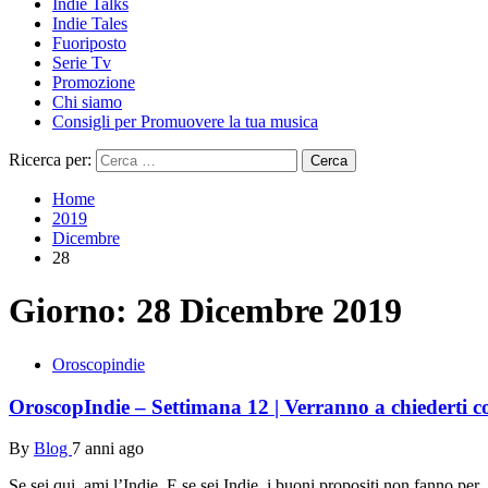
Indie Talks
Indie Tales
Fuoriposto
Serie Tv
Promozione
Chi siamo
Consigli per Promuovere la tua musica
Ricerca per:
Home
2019
Dicembre
28
Giorno:
28 Dicembre 2019
Oroscopindie
OroscopIndie – Settimana 12 | Verranno a chiederti 
By
Blog
7 anni ago
Se sei qui, ami l’Indie. E se sei Indie, i buoni propositi non fanno per