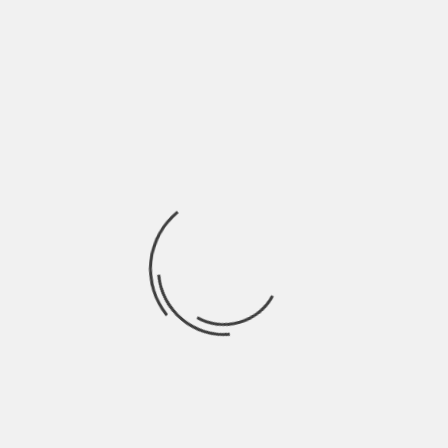
BY
NICOLÒ GRANONE
5 ANNI AGO
Solo Definizione: Escluso da ogni rapporto di presenza o
vicinanza di altri. Solo contro tutto
Ricerca
per:
Socials
Articoli recenti
SCAR: “Sono vivo anch’io per la prima volta” | Indie