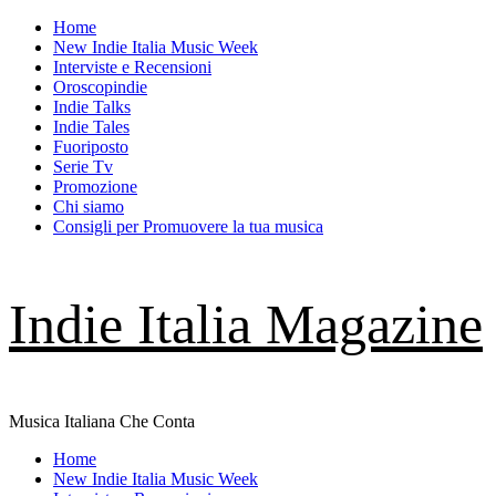
Skip
Home
to
New Indie Italia Music Week
content
Interviste e Recensioni
Oroscopindie
Indie Talks
Indie Tales
Fuoriposto
Serie Tv
Promozione
Chi siamo
Consigli per Promuovere la tua musica
Indie Italia Magazine
Musica Italiana Che Conta
Primary
Home
Menu
New Indie Italia Music Week