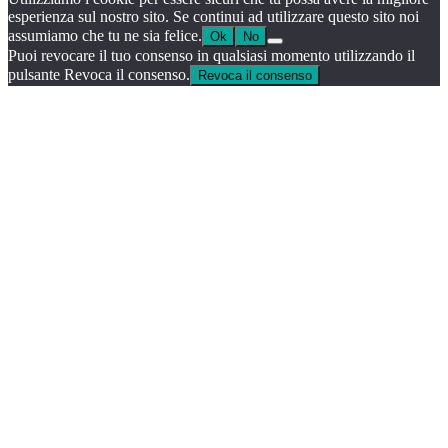
esperienza sul nostro sito. Se continui ad utilizzare questo sito noi
musica
assumiamo che tu ne sia felice.
Ok
No
Puoi revocare il tuo consenso in qualsiasi momento utilizzando il
pulsante Revoca il consenso.
Revoca il consenso