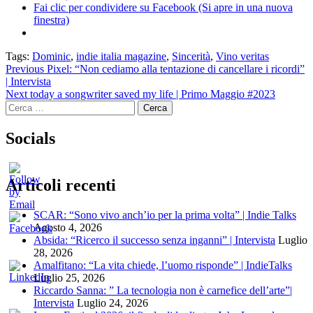
Fai clic per condividere su Facebook (Si apre in una nuova
finestra)
Tags:
Dominic
,
indie italia magazine
,
Sincerità
,
Vino veritas
Continue
Previous
Pixel: “Non cediamo alla tentazione di cancellare i ricordi”
| Intervista
Reading
Next
today a songwriter saved my life | Primo Maggio #2023
Ricerca
per:
Socials
Articoli recenti
SCAR: “Sono vivo anch’io per la prima volta” | Indie Talks
Agosto 4, 2026
Absida: “Ricerco il successo senza inganni” | Intervista
Luglio
28, 2026
Amalfitano: “La vita chiede, l’uomo risponde” | IndieTalks
Luglio 25, 2026
Riccardo Sanna: ” La tecnologia non è carnefice dell’arte”|
Intervista
Luglio 24, 2026