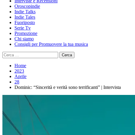
Interviste e Recensioni
Oroscopindie
Indie Talks
Indie Tales
Fuoriposto
Serie Tv
Promozione
Chi siamo
Consigli per Promuovere la tua musica
Ricerca
per:
Home
2023
Aprile
28
Dominic: “Sincerità e verità sono terrificanti” | Intervista