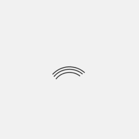
Ricerca
per:
Socials
Articoli recenti
SCAR: “Sono vivo anch’io per la prima volta” | Indie
Talks