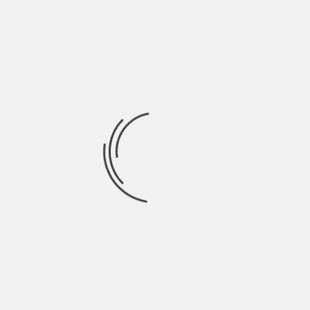
Bocchi
BILANCIA
Stare in mezzo agli altri
Che quest’horror vacui
Venga messo agli atti
Che sono un gatto nero
Diffida delle false amicizie, degli amori che
luccicano solo da fuori e delle promesse dei
marinai. Non sei obbligato a confonderti tra la
folla, anzi il consiglio è quello di fare un passo di
lato e uscire dal caos della normalità. Nessuno è