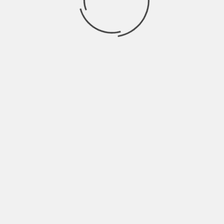
empo.
7.5
m)