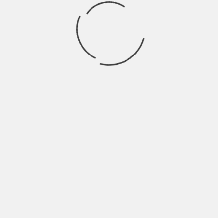
Come dicevo prima, inizialmente mi fidavo
ciecamente del mio istinto, ad ora cerco di
adeguarlo al pensiero lucido. A volte noto però che
mi sfuggono delle occasioni perché il processo
istinto-pensiero mi ha rallentato, quindi non ti
saprei rispondere, perché sono ancora alla ricerca
della risposta, più che giusta, adatta al mio
carattere.
Cambio di casa, cambio di
mood: che cosa vuol dire
rischiare?
C’è stato un periodo della mia vita in cui vivevo
praticamente in all in. Mi buttavo a capofitto su
ogni cosa che aveva un po’ della salvezza che stavo
cercando, quindi penso voglia dire questo. Negli
ultimi tempi però ho imparato che le decisioni, più