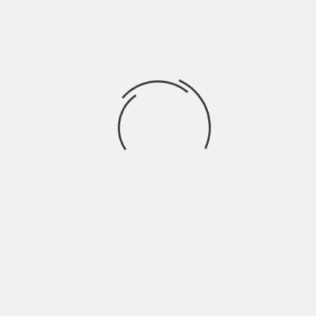
INDIE TALKS
“SE QUESTO È CRESCERE”: I FLOWERS FOR BOYS
E LA FORZA GENTILE DELLA COMPLESSITÀ |
INTERVISTA
BY
BLOG
8 MESI AGO
I Flowers for Boys, una delle realtà più interessanti della
nuova scena indipendente, ci guidano