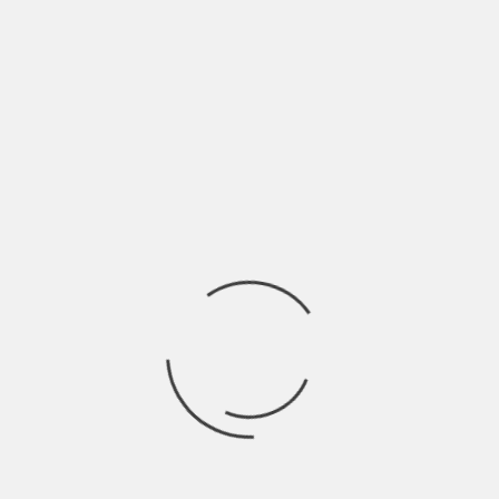
ALESSANDRO FORTE: “MUOVERSI AL PROPRIO
POSTO” INDIE TALKS
BY
NICOLÒ GRANONE
7 MESI AGO
Dalla provincia, Alessandro Forte scrive un disco che in realtà
è senza confini, è universale
NEW MUSIC FRIDAY