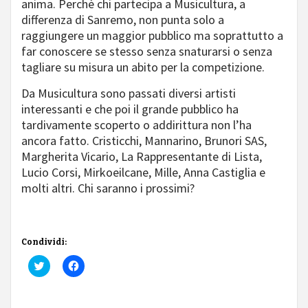
anima. Perchè chi partecipa a Musicultura, a
differenza di Sanremo, non punta solo a
raggiungere un maggior pubblico ma soprattutto a
far conoscere se stesso senza snaturarsi o senza
tagliare su misura un abito per la competizione.
Da Musicultura sono passati diversi artisti
interessanti e che poi il grande pubblico ha
tardivamente scoperto o addirittura non l’ha
ancora fatto. Cristicchi, Mannarino, Brunori SAS,
Margherita Vicario, La Rappresentante di Lista,
Lucio Corsi, Mirkoeilcane, Mille, Anna Castiglia e
molti altri. Chi saranno i prossimi?
Condividi:
Fai
Fai
clic
clic
qui
per
per
condividere
condividere
su