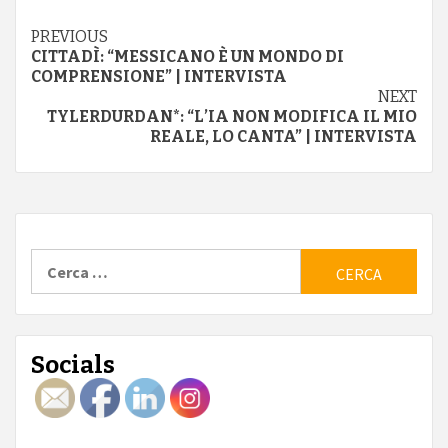
su
Facebook
Twitter
(Si
(Si
apre
Continue
PREVIOUS
apre
in
in
una
CITTADÌ: “MESSICANO È UN MONDO DI
una
nuova
Reading
COMPRENSIONE” | INTERVISTA
nuova
finestra)
finestra)
NEXT
TYLERDURDAN*: “L’IA NON MODIFICA IL MIO
REALE, LO CANTA” | INTERVISTA
Ricerca
per:
Socials