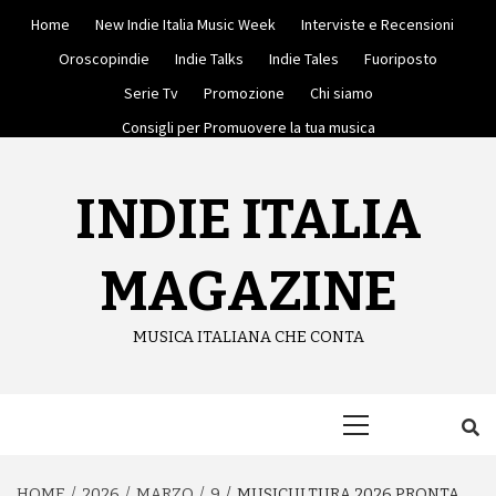
Skip
Home
New Indie Italia Music Week
Interviste e Recensioni
to
content
Oroscopindie
Indie Talks
Indie Tales
Fuoriposto
Serie Tv
Promozione
Chi siamo
Consigli per Promuovere la tua musica
INDIE ITALIA
MAGAZINE
MUSICA ITALIANA CHE CONTA
Primary
Menu
HOME
2026
MARZO
9
MUSICULTURA 2026 PRONTA