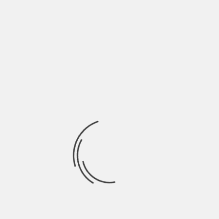
LA LIBERTÀ DI DIRE CHE LA CORAZZATA
POTËMKIN… È UNA CAGATA PAZZESCA
BY
BLOG
4 MESI AGO
Di Christian Gusmeroli Era un normale sabato sera di
paura, perché quello è sempre il