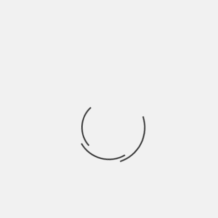
CA
ALFA: SE LA TESTA È TRA LE NUVOLE IL
CUORE BATTE A GENOVA | INTERVISTA
BY
NICOLÒ GRANONE
6 ANNI AGO
tito
L’anno scorso, più o meno in questo periodo, avevo
fatto una chiacchierata con l’organizzatore di