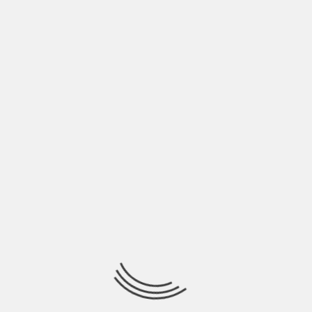
CA
tito