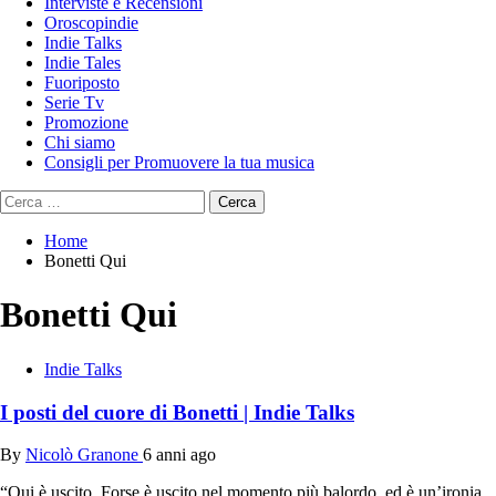
Interviste e Recensioni
Oroscopindie
Indie Talks
Indie Tales
Fuoriposto
Serie Tv
Promozione
Chi siamo
Consigli per Promuovere la tua musica
Ricerca
per:
Home
Bonetti Qui
Bonetti Qui
Indie Talks
I posti del cuore di Bonetti | Indie Talks
By
Nicolò Granone
6 anni ago
“Qui è uscito. Forse è uscito nel momento più balordo, ed è un’ironia