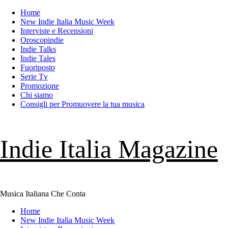
Skip
Home
to
New Indie Italia Music Week
content
Interviste e Recensioni
Oroscopindie
Indie Talks
Indie Tales
Fuoriposto
Serie Tv
Promozione
Chi siamo
Consigli per Promuovere la tua musica
Indie Italia Magazine
Musica Italiana Che Conta
Primary
Home
Menu
New Indie Italia Music Week