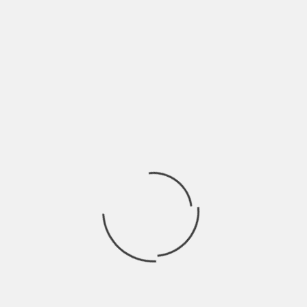
“Parti Intime” è la storia di Jacopo e Riccardo, due universitari
fuorisede che si sono
Ricerca
per:
Socials
Articoli recenti