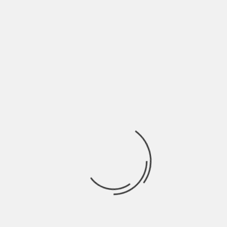
E
ma è