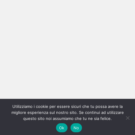
Ricerca
per:
Categorie
Categorie
Utilizziamo i cookie per essere sicuri che tu possa avere la
Home
New
Interviste
Oroscopindie
Indie
Indie
Fuoriposto
Serie
Promozione
Chi
Con
migliore esperienza sul nostro sito. Se continui ad utilizzare
Indie
e
Talks
Tales
Tv
siamo
per
questo sito noi assumiamo che tu ne sia felice.
Copyright © All rights reserved.
|
Magazine 7
by AF themes.
Ok
No
Italia
Recensioni
Pro