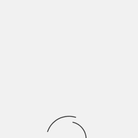
“Lungomare Paranoia” parla della consapevolezza di sbagliare
senza pensare alle conseguenze, decidere di commettere un
INDIE ITALIA MAG
DIOMIRA: È DIFFICILE DIRE BASTA, MA NON
IMPOSSIBILE | INTERVISTA
BY
BLOG
4 ANNI AGO
“6 Agosto” è il primo brano in assoluto di Diomira, giovanissima
cantautrice di Firenze. La