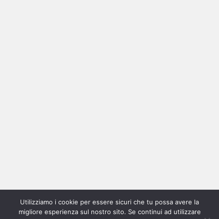
Ricerca
per:
Categorie
Categorie
Utilizziamo i cookie per essere sicuri che tu possa avere la
Home
New
Interviste
Oroscopindie
Indie
Indie
Fuoriposto
Serie
Promozione
Chi
Con
migliore esperienza sul nostro sito. Se continui ad utilizzare