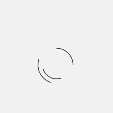
Eman ritorna a girare l’Italia portando su diversi palchi la sua
musica, canzoni per sognatori
Ricerca
per:
Socials
Articoli recenti
SCAR: “Sono vivo anch’io per la prima volta” | Indie
Talks