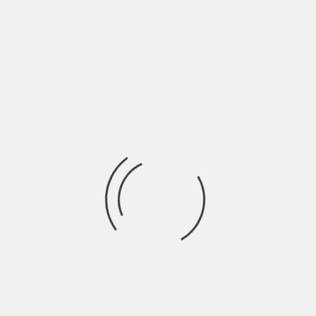
In amore spesso si fanno delle promesse, ma quanti poi le
mantengono davvero? Questa domanda
Ricerca
per:
Socials
Articoli recenti
La Gente: “I km non definiscono davvero lo spazio” |
Indie Talks