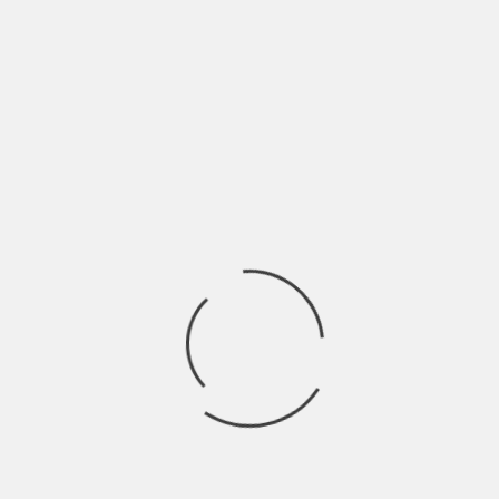
BY
BLOG
7 ANNI AGO
Mai avrebbe pensato che sarebbe potuto succedere a lui. E
invece boom. Accade veramente in
Ricerca
per:
Socials
Articoli recenti