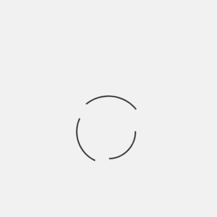
À
DALL’INDIETRISMO DI CARLO CONTI
ALL’ODIO RAZZIALE: L’ITALIA VISTA
DALL’ALTO
 più
BY
SALVATORE GIANNAVOLA
9 ANNI AGO
Salve, mi chiamo Repubblica Italiana e ho 71 anni. Ho
deciso di partecipare a questo