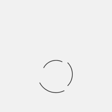
Di Salvatore Giannavola La stagione seriale che stiamo
vivendo, apertasi con la fine di 13
Ricerca
per:
Socials
Articoli recenti