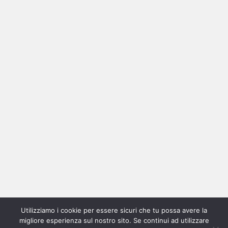
Ricerca
per:
Categorie
Categorie
Utilizziamo i cookie per essere sicuri che tu possa avere la
Home
New
Interviste
Oroscopindie
Indie
Indie
Fuoriposto
Serie
Promozione
Chi
Con
migliore esperienza sul nostro sito. Se continui ad utilizzare