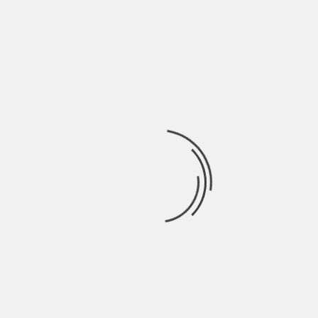
Tommi è il progetto elettronico di Tommaso Panconesi,
musicista italo-greco di 22 anni, nato a
Ricerca
per:
Socials
Articoli recenti
SCAR: “Sono vivo anch’io per la prima volta” | Indie
Talks