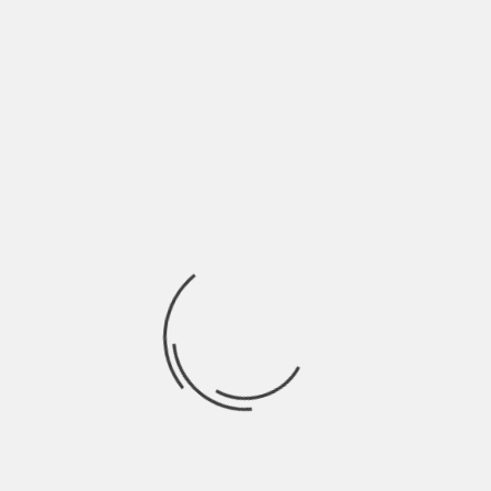
Mi hai lasciato con l’amore in bocca Ma almeno ho sentito il
gusto della vita
Ricerca
per:
Socials
Articoli recenti