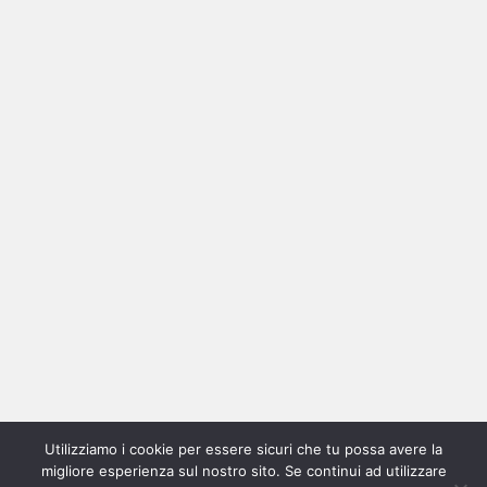
Ricerca
per:
Categorie
Categorie
Utilizziamo i cookie per essere sicuri che tu possa avere la
Home
New
Interviste
Oroscopindie
Indie
Indie
Fuoriposto
Serie
Promozione
Chi
Con
migliore esperienza sul nostro sito. Se continui ad utilizzare