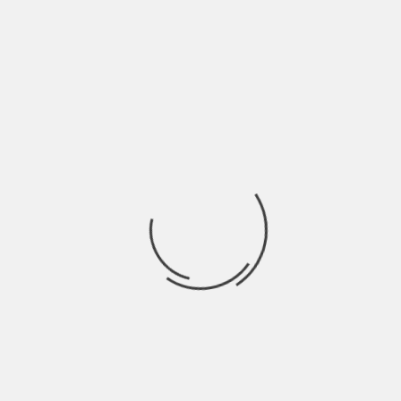
La vita dell’essere umano è assurda, folle, complicata, ricca di
misteri che pervadono passioni e
Ricerca
per:
Socials
Articoli recenti
SCAR: “Sono vivo anch’io per la prima volta” | Indie
Talks