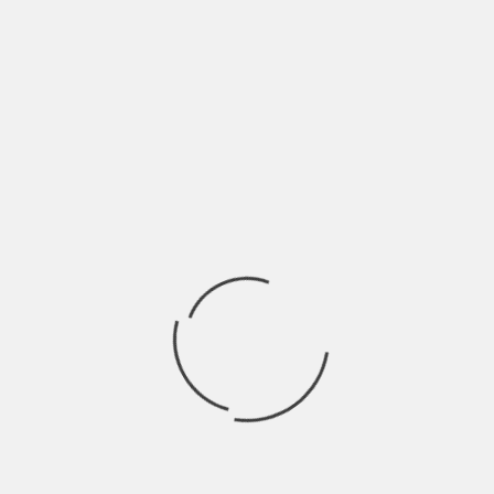
Evasione e introspezione sono le due facce della medaglia
che, paradossalmente, convivono dentro uno dei
Ricerca
per:
Socials
Articoli recenti