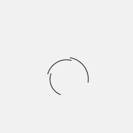
Kleopatra Jasa è una cantautrice alternative pop classe 1999,
nata a Varese ma cresciuta artisticamente
Ricerca
per:
Socials
Articoli recenti
SCAR: “Sono vivo anch’io per la prima volta” | Indie
Talks