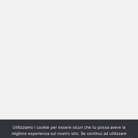
Ricerca
per:
Categorie
Categorie
Utilizziamo i cookie per essere sicuri che tu possa avere la
Home
New
Interviste
Oroscopindie
Indie
Indie
Fuoriposto
Serie
Promozione
Chi
Con
migliore esperienza sul nostro sito. Se continui ad utilizzare