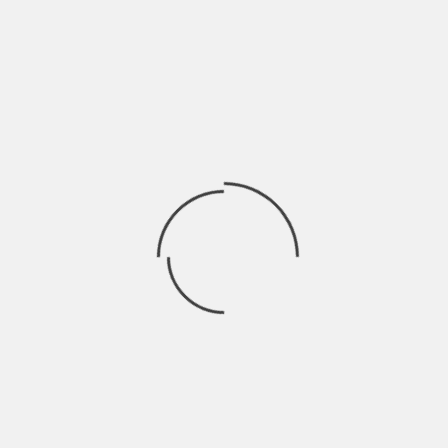
Ogni giorno dura 24 ore, composte sempre da 60 minuti e ogni
minuto è formato
Ricerca
per:
Socials
Articoli recenti
SCAR: “Sono vivo anch’io per la prima volta” | Indie
Talks