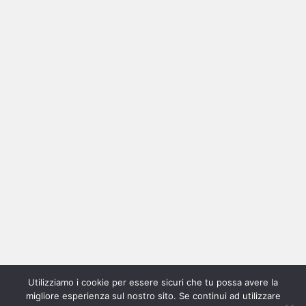
Ricerca
per:
Categorie
Categorie
Utilizziamo i cookie per essere sicuri che tu possa avere la
Home
New
Interviste
Oroscopindie
Indie
Indie
Fuoriposto
Serie
Promozione
Chi
Con
migliore esperienza sul nostro sito. Se continui ad utilizzare