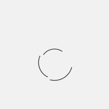
Se nel calcio è scoppiata la moda della sconfitta propositivi,
nella vita di tutti giorni
Ricerca
per:
Socials
Articoli recenti
SCAR: “Sono vivo anch’io per la prima volta” | Indie
Talks