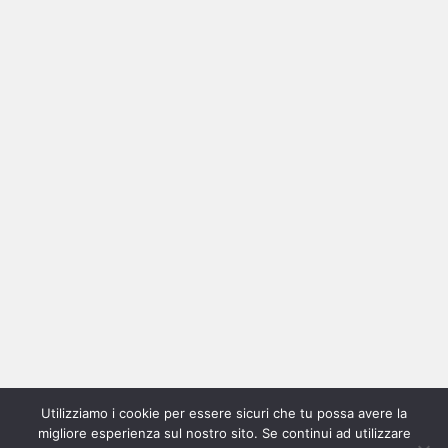
Ricerca
per:
Categorie
Categorie
Home
New
Interviste
Oroscopindie
Indie
Indie
Fuoriposto
Serie
Promozione
Chi
Con
Utilizziamo i cookie per essere sicuri che tu possa avere la
Indie
e
Talks
Tales
Tv
siamo
per
migliore esperienza sul nostro sito. Se continui ad utilizzare