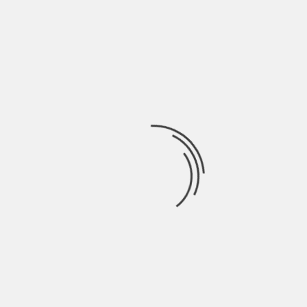
nascosto si fosse avvicinato,
Ricerca
per:
Socials
Articoli recenti
SCAR: “Sono vivo anch’io per la prima volta” | Indie
Talks