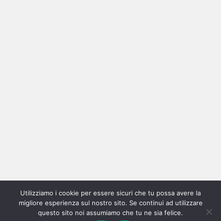
Ricerca
per:
Categorie
Categorie
Utilizziamo i cookie per essere sicuri che tu possa avere la
Home
New
Interviste
Oroscopindie
Indie
Indie
Fuoriposto
Serie
Promozione
Chi
Con
migliore esperienza sul nostro sito. Se continui ad utilizzare
Indie
e
Talks
Tales
Tv
siamo
per
questo sito noi assumiamo che tu ne sia felice.