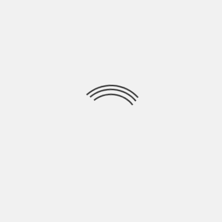
Una pacca sulla spalla, il rumore del rock and roll che ci arriva
forte, direttamente
Ricerca
per:
Socials
Articoli recenti
La Gente: “I km non definiscono davvero lo spazio” |
Indie Talks