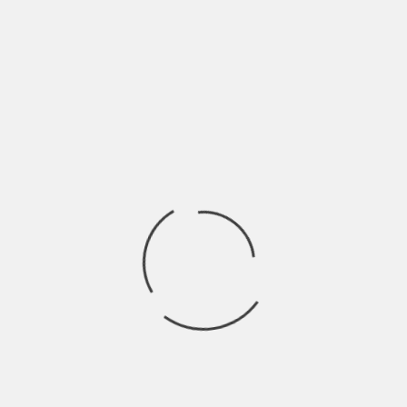
BRIGANTI LIBERI ARMATI DI MUSICA
BY
BLOG
7 ANNI AGO
Sonorità rock folk e testi cantautorali che raccontano un
pezzo di mondo in ogni brano.
Ricerca
per:
Socials
Articoli recenti