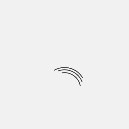
LEONARDO SCIASCIA IL MARE COLORE DEL VINO Adelphi
pagg.145 <<[…] mi pare di aver messo
Ricerca
per:
Socials
Articoli recenti