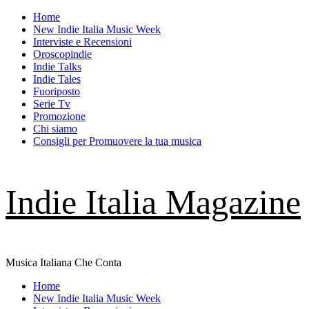
Skip
Home
to
New Indie Italia Music Week
content
Interviste e Recensioni
Oroscopindie
Indie Talks
Indie Tales
Fuoriposto
Serie Tv
Promozione
Chi siamo
Consigli per Promuovere la tua musica
Indie Italia Magazine
Musica Italiana Che Conta
Primary
Home
Menu
New Indie Italia Music Week