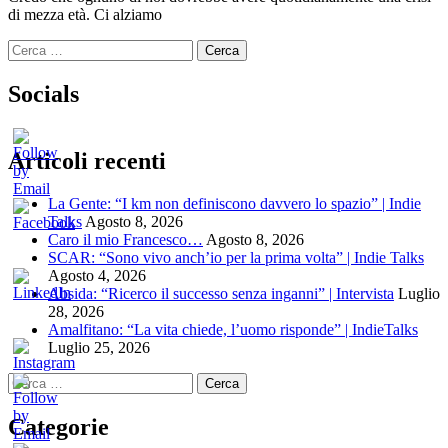
di mezza età. Ci alziamo
Ricerca
per:
Socials
Articoli recenti
La Gente: “I km non definiscono davvero lo spazio” | Indie
Talks
Agosto 8, 2026
Caro il mio Francesco…
Agosto 8, 2026
SCAR: “Sono vivo anch’io per la prima volta” | Indie Talks
Agosto 4, 2026
Absida: “Ricerco il successo senza inganni” | Intervista
Luglio
28, 2026
Amalfitano: “La vita chiede, l’uomo risponde” | IndieTalks
Luglio 25, 2026
Ricerca
per:
Categorie