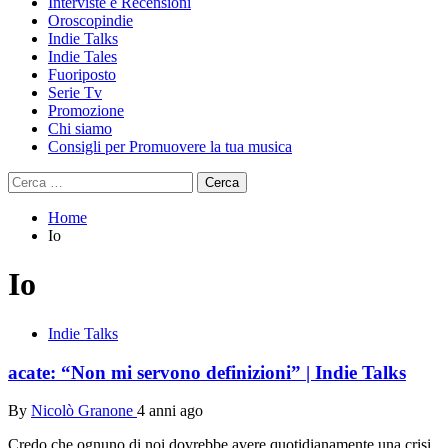
Interviste e Recensioni
Oroscopindie
Indie Talks
Indie Tales
Fuoriposto
Serie Tv
Promozione
Chi siamo
Consigli per Promuovere la tua musica
Ricerca
per:
Home
Io
Io
Indie Talks
acate: “Non mi servono definizioni” | Indie Talks
By
Nicolò Granone
4 anni ago
Credo che ognuno di noi dovrebbe avere quotidianamente una crisi