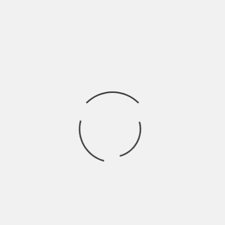
LACRIME Definizione: Goccie di umore acquoso secreto dalle
ghiandole lacrimali per lubrificare la cornea. Scende
Ricerca
per:
Socials
Articoli recenti
SCAR: “Sono vivo anch’io per la prima volta” | Indie
Talks