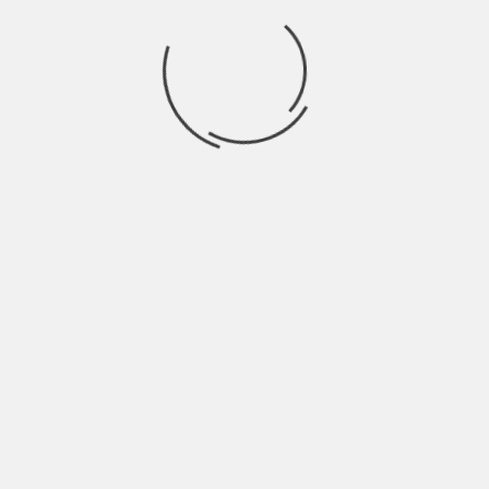
Ricerca
per:
Socials
Articoli recenti
SCAR: “Sono vivo anch’io per la prima volta” | Indie
Talks