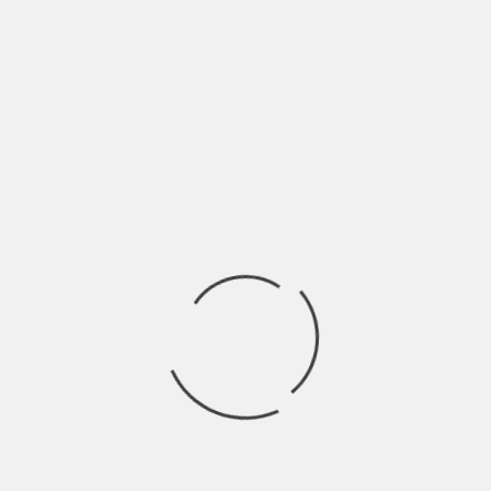
“Parti Intime” è la storia di Jacopo e Riccardo, due universitari
fuorisede che si sono
Ricerca
per:
Socials
Articoli recenti