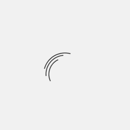
Si muore di fame, si muore di Mc Donald’s. Ormai il mondo ha
preso coscienza
Ricerca
per:
Socials
Articoli recenti
La Gente: “I km non definiscono davvero lo spazio” |
Indie Talks