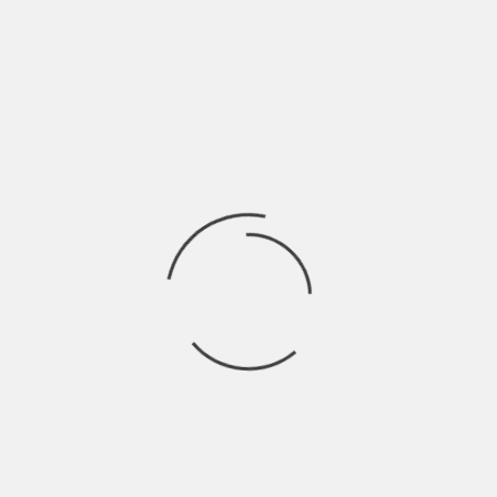
A cura di Marco Loop Pietro Serafini è un giovane cantautore
di appena 21 anni, nato e
Ricerca
per:
Socials
Articoli recenti
SCAR: “Sono vivo anch’io per la prima volta” | Indie
Talks