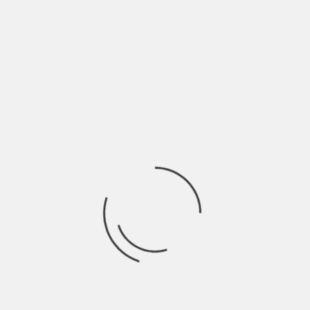
I cantautori hanno il vizio e la virtù di guardare la realtà con
occhi diversi,
Ricerca
per:
Socials
Articoli recenti