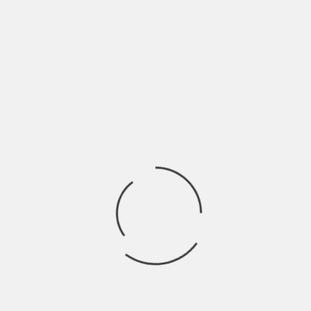
BY
BLOG
4 ANNI AGO
Come posso promuovere la mia musica? Quali strategie di
comunicazione devo implementare per far conoscere
Ricerca
per:
Socials
Articoli recenti