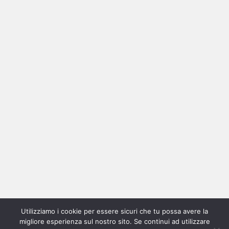
Ricerca
per:
Categorie
Categorie
Utilizziamo i cookie per essere sicuri che tu possa avere la
Home
New
Interviste
Oroscopindie
Indie
Indie
Fuoriposto
Serie
Promozione
Chi
Con
migliore esperienza sul nostro sito. Se continui ad utilizzare