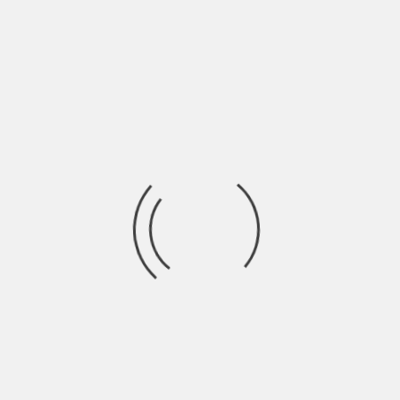
Dopo una breve pausa Blogstermind vi porta nuovamente in
viaggio questa volta alla scoperta delle
Ricerca
per:
Socials
Articoli recenti
SCAR: “Sono vivo anch’io per la prima volta” | Indie
Talks