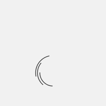
Il nostro Team è composto da insaziabili appassionati di serie-
tv di qualità; molti di noi
Ricerca
per:
Socials
Articoli recenti